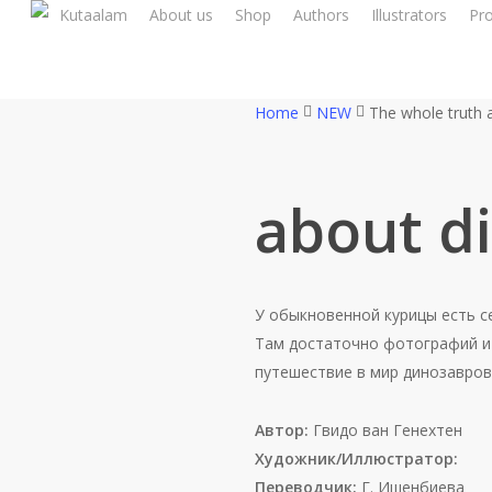
Skip
Kutaalam
About us
Shop
Authors
Illustrators
Pr
to
main
content
Home
NEW
The whole truth 
about d
У обыкновенной курицы есть се
Там достаточно фотографий и 
путешествие в мир динозавров
Автор:
Гвидо ван Генехтен
Художник/Иллюстратор:
Переводчик:
Г. Ишенбиева