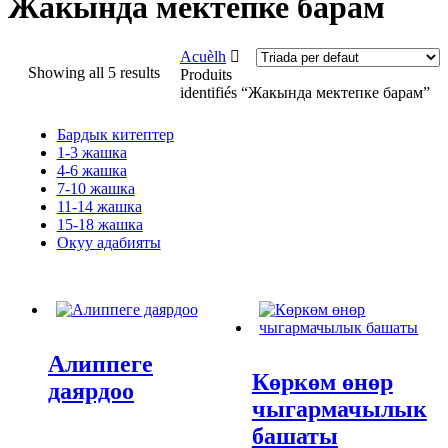
Жакында мектепке барам
Acuèlh
Showing all 5 results
Produits
identifiés “Жакында мектепке барам”
Бардык китептер
1-3 жашка
4-6 жашка
7-10 жашка
11-14 жашка
15-18 жашка
Окуу адабияты
Алиппеге
Көркөм өнөр
даярдоо
чыгармачылык
башаты