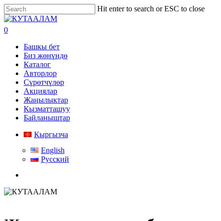
Skip
Hit enter to search or ESC to close
to
Close
main
Search
search
0
content
Menu
Башкы бет
Биз жөнүндө
Каталог
Авторлор
Сүрөтчүлөр
Акциялар
Жаңылыктар
Кызматташуу
Байланыштар
Кыргызча
English
Русский
search