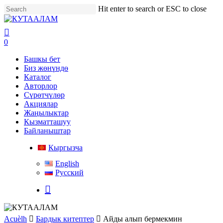
Skip
Hit enter to search or ESC to close
to
Close
main
Search
search
content
0
Menu
Башкы бет
Биз жөнүндө
Каталог
Авторлор
Сүрөтчүлөр
Акциялар
Жаңылыктар
Кызматташуу
Байланыштар
Кыргызча
English
Русский
search
Acuèlh
Бардык китептер
Айды алып бермекмин