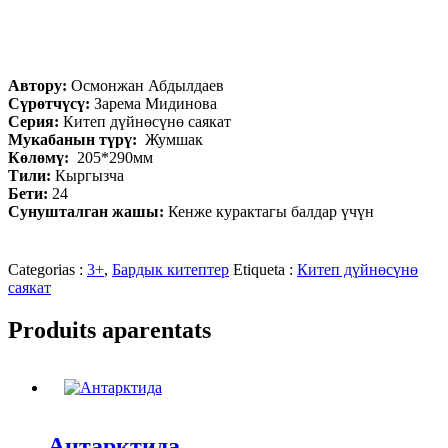
Автору:
Осмонжан Абдылдаев
Сүрөтчүсү:
Зарема Мидинова
Серия:
Китеп дүйнөсүнө саякат
Мукабанын түрү:
Жумшак
Көлөмү:
205*290мм
Тили:
Кыргызча
Бети:
24
Сунушталган жашы:
Кенже курактагы балдар үчүн
Categorias :
3+
,
Бардык китептер
Etiqueta :
Китеп дүйнөсүнө
саякат
Produits aparentats
Антарктида