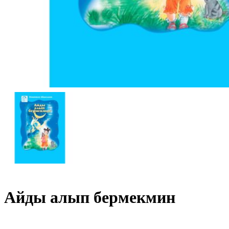
Айды алып бермекмин