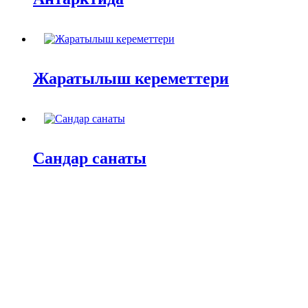
Жаратылыш кереметтери
Сандар санаты
Кипи кантип адашты
© 2026 КУТААЛАМ.