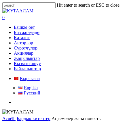
Skip
Hit enter to search or ESC to close
to
Close
main
Search
search
0
content
Menu
Башкы бет
Биз жөнүндө
Каталог
Авторлор
Сүрөтчүлөр
Акциялар
Жаңылыктар
Кызматташуу
Байланыштар
Кыргызча
English
Русский
search
Acuèlh
Бардык китептер
Аңгемелер жана повесть