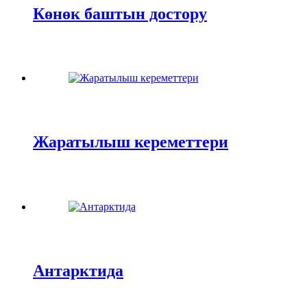
Көнөк баштын достору
Жаратылыш кереметтери
Антарктида