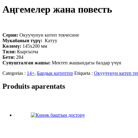
Аңгемелер жана повесть
Серия:
Окуучунун китеп текчесине
Мукабанын түрү:
Катуу
Көлөмү:
145х200 мм
Тили:
Кыргызча
Бети:
284
Сунушталган жашы:
Мектеп жашындагы балдар үчүн
Categorias :
14+
,
Бардык китептер
Etiqueta :
Окуучунун китеп те
Produits aparentats