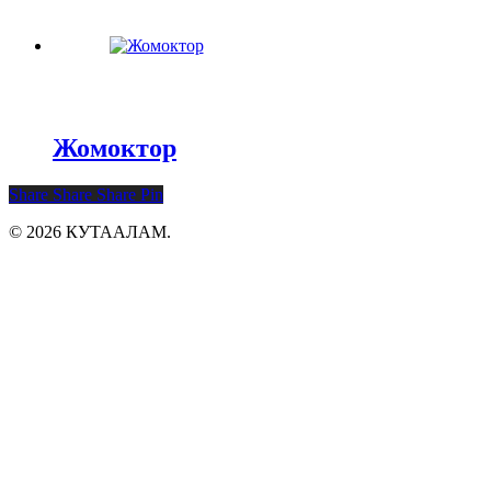
Жомоктор
Share
Share
Share
Pin
© 2026 КУТААЛАМ.
Close
Башкы бет
Menu
Биз жөнүндө
Каталог
Авторлор
Сүрөтчүлөр
Акциялар
Жаңылыктар
Кызматташуу
Байланыштар
Кыргызча
English
Русский