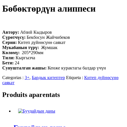
Бөбөктөрдүн алиппеси
Автору:
Абзий Кыдыров
Сүрөтчүсү:
Бекбосун Жайчибеков
Серия:
Китеп дүйнөсүнө саякат
Мукабанын түрү:
Жумшак
Көлөмү:
205*290мм
Тили:
Кыргызча
Бети:
24
Сунушталган жашы:
Кенже курактагы балдар үчүн
Categorias :
3+
,
Бардык китептер
Etiqueta :
Китеп дүйнөсүнө
саякат
Produits aparentats