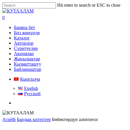
Skip
Hit enter to search or ESC to close
to
Close
main
Search
search
0
content
Menu
Башкы бет
Биз жөнүндө
Каталог
Авторлор
Сүрөтчүлөр
Акциялар
Жаңылыктар
Кызматташуу
Байланыштар
Кыргызча
English
Русский
search
Acuèlh
Бардык китептер
Бөбөктөрдүн алиппеси