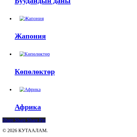
Буудайдын даны
Жапония
Көпөлөктөр
Африка
Share
Share
Share
Pin
© 2026 КУТААЛАМ.