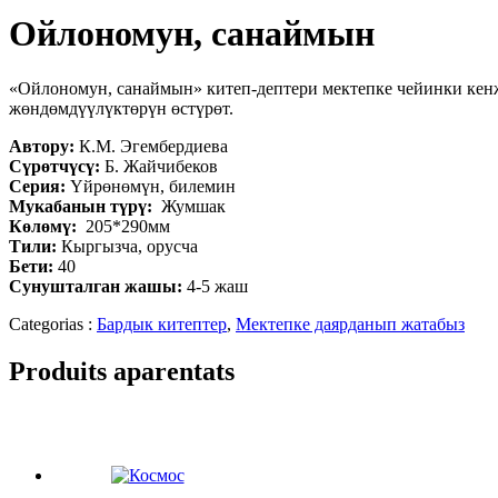
Ойлономун, санаймын
«Ойлономун, санаймын» китеп-дептери мектепке чейинки кенж
жөндөмдүүлүктөрүн өстүрөт.
Автору:
К.М. Эгембердиева
Сүрөтчүсү:
Б. Жайчибеков
Серия:
Үйрөнөмүн, билемин
Мукабанын түрү:
Жумшак
Көлөмү:
205*290мм
Тили:
Кыргызча, орусча
Бети:
40
Сунушталган жашы:
4-5 жаш
Categorias :
Бардык китептер
,
Мектепке даярданып жатабыз
Produits aparentats