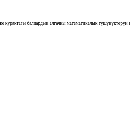
е курактагы балдардын алгачкы математикалык түшүнүктөрүн к