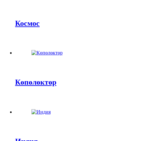
Космос
Көпөлөктөр