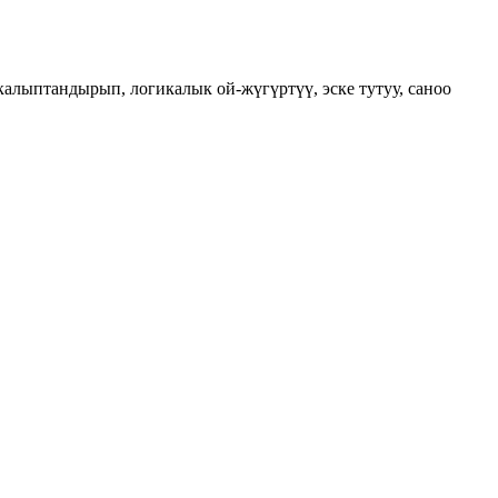
алыптандырып, логикалык ой-жүгүртүү, эске тутуу, саноо