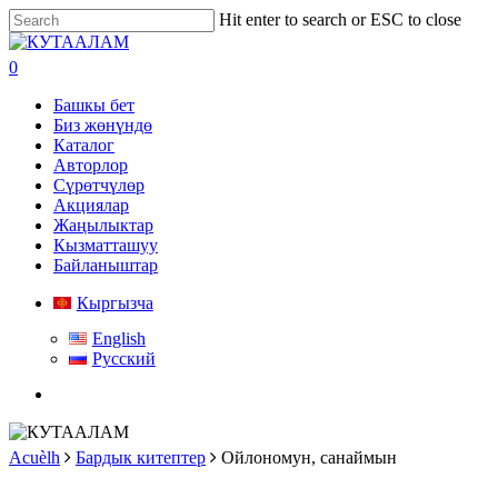
Skip
Hit enter to search or ESC to close
to
Close
main
Search
search
0
content
Menu
Башкы бет
Биз жөнүндө
Каталог
Авторлор
Сүрөтчүлөр
Акциялар
Жаңылыктар
Кызматташуу
Байланыштар
Кыргызча
English
Русский
search
Acuèlh
Бардык китептер
Ойлономун, санаймын