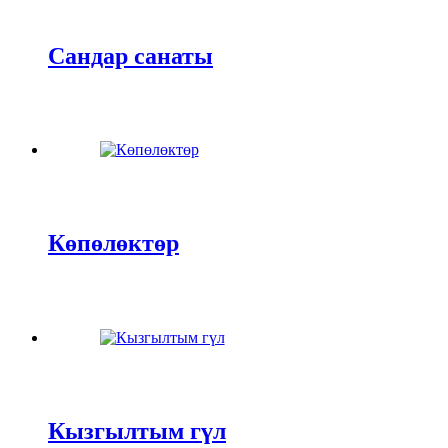
Сандар санаты
Көпөлөктөр
Кызгылтым гүл