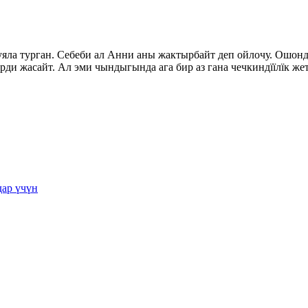
уяла турган. Себеби ал Анни аны жактырбайт деп ойлочу. Ошон
ттерди жасайт. Ал эми чындыгында ага бир аз гана чечкиндїїлїк ж
дар үчүн