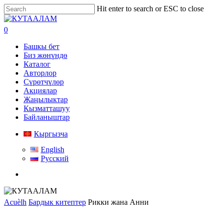
Skip
Hit enter to search or ESC to close
to
Close
main
Search
search
0
content
Menu
Башкы бет
Биз жөнүндө
Каталог
Авторлор
Сүрөтчүлөр
Акциялар
Жаңылыктар
Кызматташуу
Байланыштар
Кыргызча
English
Русский
search
Acuèlh
Бардык китептер
Рикки жана Анни