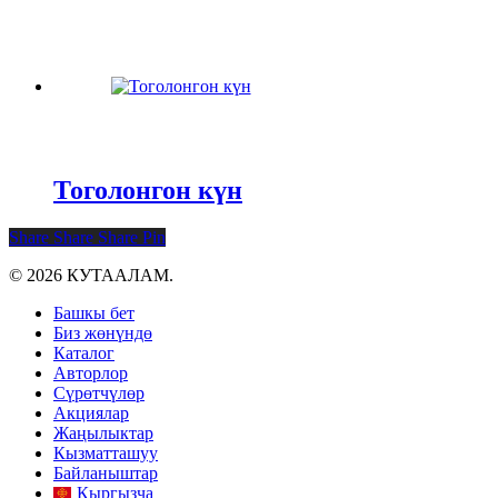
Тоголонгон күн
Share
Share
Share
Pin
© 2026 КУТААЛАМ.
Close
Башкы бет
Menu
Биз жөнүндө
Каталог
Авторлор
Сүрөтчүлөр
Акциялар
Жаңылыктар
Кызматташуу
Байланыштар
Кыргызча