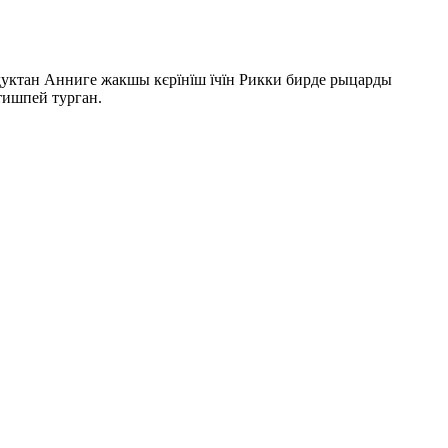
дуктан Анниге жакшы кєрїнїш їчїн Рикки бирде рыцарды
етишпей турган.