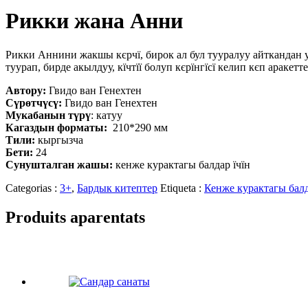
Рикки жана Анни
Рикки Аннини жакшы кєрчї, бирок ал бул тууралуу айткандан 
туурап, бирде акылдуу, кїчтїї болуп кєрїнгїсї келип кєп араке
Автору:
Гвидо ван Генехтен
Сүрөтчүсү:
Гвидо ван Генехтен
Мукабанын түрү
: катуу
Кагаздын форматы:
210*290 мм
Тили:
кыргызча
Бети:
24
Сунушталган жашы:
кенже курактагы балдар їчїн
Categorias :
3+
,
Бардык китептер
Etiqueta :
Кенже курактагы бал
Produits aparentats