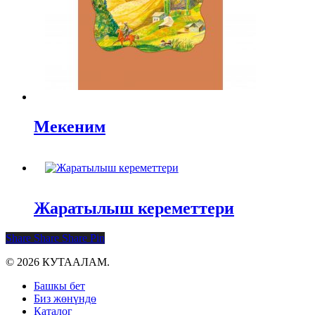
Мекеним
Жаратылыш кереметтери
Share
Share
Share
Pin
© 2026 КУТААЛАМ.
Close
Башкы бет
Menu
Биз жөнүндө
Каталог