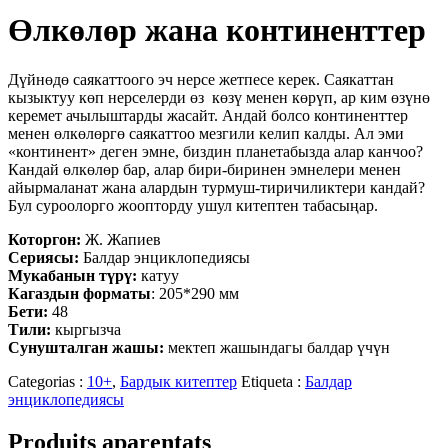
Өлкөлөр жана континенттер
Дүйнөдө саякаттоого эч нерсе жетпесе керек. Саякаттан
кызыктуу көп нерселерди өз көзү менен көрүп, ар ким өзүнө
керемет ачылыштарды жасайт. Андай болсо континенттер
менен өлкөлөргө саякаттоо мезгили келип калды. Ал эми
«континент» деген эмне, биздин планетабызда алар канчоо?
Кандай өлкөлөр бар, алар бири-биринен эмнелери менен
айырмаланат жана алардын турмуш-тиричиликтери кандай?
Бул суроолорго жоопторду ушул китептен табасыңар.
Которгон:
Ж. Жапиев
Сериясы:
Балдар энциклопедиясы
Мукабанын түрү:
катуу
Кагаздын форматы
: 205*290 мм
Бети:
48
Тили:
кыргызча
Сунушталган жашы:
мектеп жашындагы балдар үчүн
Categorias :
10+
,
Бардык китептер
Etiqueta :
Балдар
энциклопедиясы
Produits aparentats