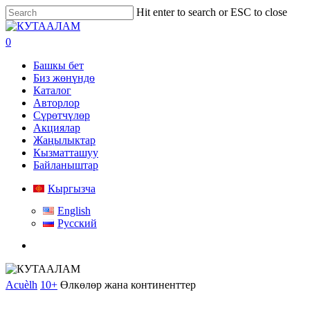
Skip
Hit enter to search or ESC to close
to
Close
main
Search
search
0
content
Menu
Башкы бет
Биз жөнүндө
Каталог
Авторлор
Сүрөтчүлөр
Акциялар
Жаңылыктар
Кызматташуу
Байланыштар
Кыргызча
English
Русский
search
Acuèlh
10+
Өлкөлөр жана континенттер