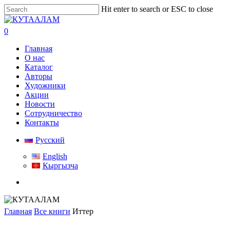
Skip
Hit enter to search or ESC to close
to
Close
main
Search
search
0
content
Menu
Главная
О нас
Каталог
Авторы
Художники
Акции
Новости
Сотрудничество
Контакты
Русский
English
Кыргызча
search
Главная
Все книги
Иттер