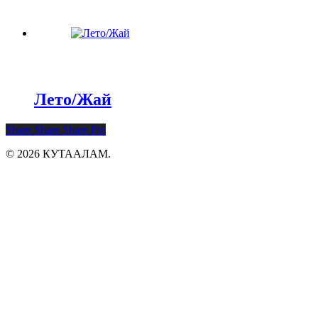
Лето/Жай
Share
Share
Share
Pin
© 2026 КУТААЛАМ.
Close
Главная
Menu
О нас
Каталог
Авторы
Художники
Акции
Новости
Сотрудничество
Контакты
Русский
English