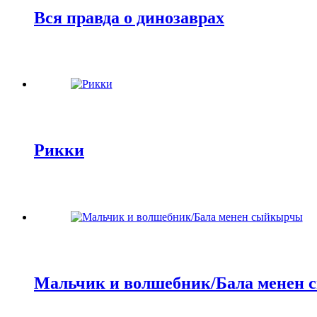
Вся правда о динозаврах
Рикки
Мальчик и волшебник/Бала менен