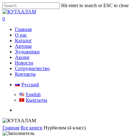
Skip
Hit enter to search or ESC to close
to
Close
main
Search
search
0
content
Menu
Главная
О нас
Каталог
Авторы
Художники
Акции
Новости
Сотрудничество
Контакты
Русский
English
Кыргызча
search
Главная
Все книги
Нурбилим (4 класс)