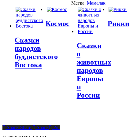
Метка:
Мамалак
Космос
Рикки
Сказки
Сказки
народов
о
буддистского
животных
Востока
народов
Европы
и
России
Share
Share
Share
Pin