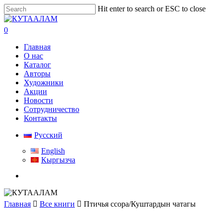
Skip
Hit enter to search or ESC to close
to
Close
main
Search
search
0
content
Menu
Главная
О нас
Каталог
Авторы
Художники
Акции
Новости
Сотрудничество
Контакты
Русский
English
Кыргызча
search
Главная
Все книги
Птичья ссора/Куштардын чатагы