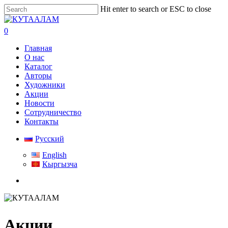
Skip
Hit enter to search or ESC to close
to
Close
main
Search
search
0
content
Menu
Главная
О нас
Каталог
Авторы
Художники
Акции
Новости
Сотрудничество
Контакты
Русский
English
Кыргызча
search
Акции