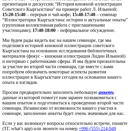
презентация и дискуссия; “История книжной иллюстрации
Советского Кыргызстана” на примере работ Л. Ильиной;
15:20-15:40
– перерыв и чай-кофе;
15:40-17:40
– семинар
“Иллюстраторки Кыргызстана: истории и актуальные опыты”
(групповая коллективная работа с приглашенными
участницами);
17:40-18:00
– неформальное обсуждение.
Мы будем рады видеть вас на нашем семинаре, где мы
поделимся историей книжной иллюстрации советского
Кыргызстана на основании исследования библиотечных
материалов (фокус – книжная иллюстрация Лидии Ильиной)
и интервью с работниками сферы. И мы будем признательны
за участие во второй части семинара, где вместе с вами
попробуем обозначить некоторые аспекты развития
иллюстрации в Кыргызстане сегодня на основании вашего
опыта и взглядов.
Просим предварительно заполнить небольшую
анкету
,
данные из которой помогут нам заранее познакомиться с
вашим опытом и подготовиться к проведению второй части
семинара. Независимо от возможности вашего участия в
семинаре, заполнение анкеты будет очень значимым для нас.
Если у вас возникнут вопросы относительно встречи, пишите
(ТГ, what’s app) или звоните на номер
+996 (555) 214-949