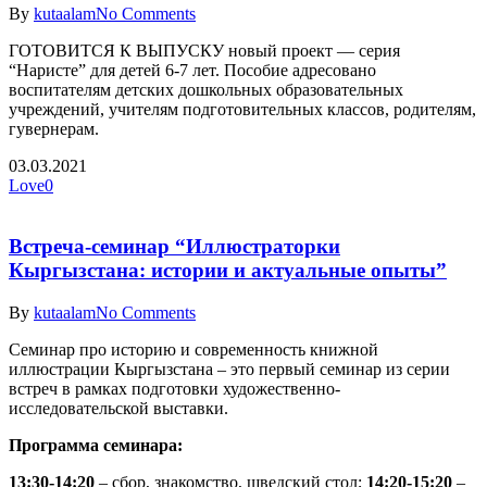
By
kutaalam
No Comments
ГОТОВИТСЯ К ВЫПУСКУ новый проект — серия
“Наристе” для детей 6-7 лет. Пособие адресовано
воспитателям детских дошкольных образовательных
учреждений, учителям подготовительных классов, родителям,
гувернерам.
03.03.2021
Love
0
Встреча-семинар “Иллюстраторки
Кыргызстана: истории и актуальные опыты”
By
kutaalam
No Comments
Семинар про историю и современность книжной
иллюстрации Кыргызстана – это первый семинар из серии
встреч в рамках подготовки художественно-
исследовательской выставки.
Программа семинара:
13:30-14:20
– сбор, знакомство, шведский стол;
14:20-15:20
–