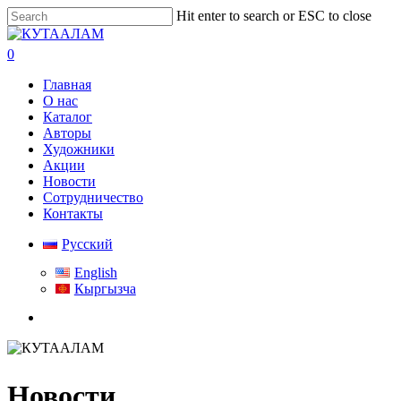
Skip
Hit enter to search or ESC to close
to
Close
main
Search
search
0
content
Menu
Главная
О нас
Каталог
Авторы
Художники
Акции
Новости
Сотрудничество
Контакты
Русский
English
Кыргызча
search
Новости