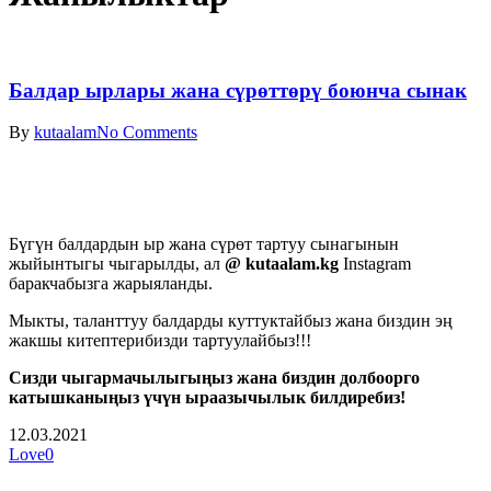
Балдар ырлары жана сүрөттөрү боюнча сынак
By
kutaalam
No Comments
Бүгүн балдардын ыр жана сүрөт тартуу сынагынын
жыйынтыгы чыгарылды, ал
@ kutaalam.kg
Instagram
баракчабызга жарыяланды.
Мыкты, таланттуу балдарды куттуктайбыз жана биздин эң
жакшы китептерибизди тартуулайбыз!!!
Сизди чыгармачылыгыңыз жана биздин долбоорго
катышканыңыз үчүн ыраазычылык билдиребиз!
12.03.2021
Love
0