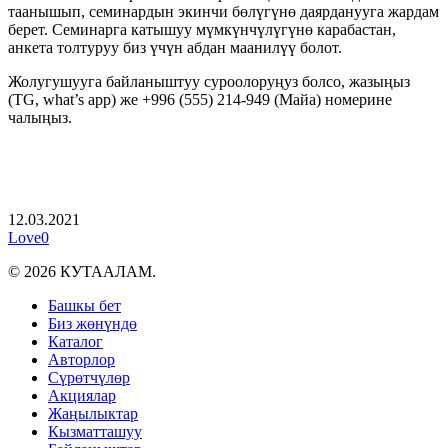
таанышып, семинардын экинчи бөлүгүнө даярданууга жардам
берет. Семинарга катышуу мүмкүнчүлүгүнө карабастан,
анкета толтуруу биз үчүн абдан маанилүү болот.
Жолугушууга байланыштуу суроолоруңуз болсо, жазыңыз
(TG, what’s app) же +996 (555) 214-949 (Maйа) номерине
чалыңыз.
12.03.2021
Love
0
© 2026 КУТААЛАМ.
Close
Башкы бет
Menu
Биз жөнүндө
Каталог
Авторлор
Сүрөтчүлөр
Акциялар
Жаңылыктар
Кызматташуу