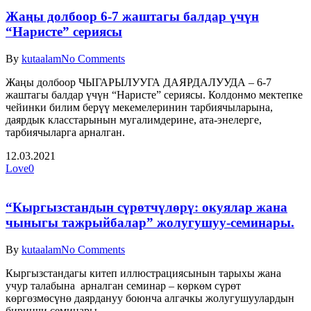
Жаңы долбоор 6-7 жаштагы балдар үчүн
“Наристе” сериясы
By
kutaalam
No Comments
Жаңы долбоор ЧЫГАРЫЛУУГА ДАЯРДАЛУУДА – 6-7
жаштагы балдар үчүн “Наристе” сериясы. Колдонмо мектепке
чейинки билим берүү мекемелеринин тарбиячыларына,
даярдык класстарынын мугалимдерине, ата-энелерге,
тарбиячыларга арналган.
12.03.2021
Love
0
“Кыргызстандын сүрөтчүлөрү: окуялар жана
чыныгы тажрыйбалар” жолугушуу-семинары.
By
kutaalam
No Comments
Кыргызстандагы китеп иллюстрациясынын тарыхы жана
учур талабына арналган семинар – көркөм сүрөт
көргөзмөсүнө даярдануу боюнча алгачкы жолугушуулардын
биринчи семинары.