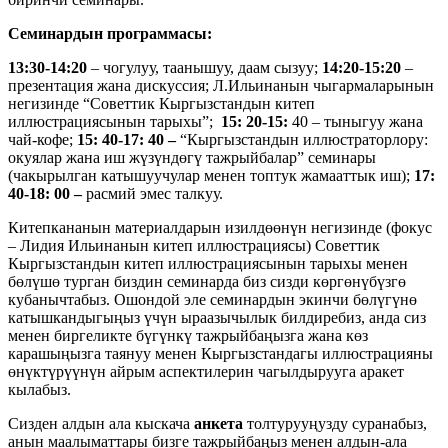
Семинардын п
рограмма
сы
:
13:30-14:20
– чогулуу, таанышуу, даам сызуу;
14:20-15:20
–
презентация жана дискуссия; Л.Ильинанын чыгармаларынын
негизинде “Советтик Кыргызстандын китеп
иллюстрациясынын тарыхы”;
15: 20-15:
40 – тыныгуу жана
чай-кофе;
15: 40-17: 40 –
“Кыргызстандын иллюстраторлору:
окуялар жана иш жүзүндөгү тажрыйбалар” семинары
(чакырылган катышуучулар менен топтук жамааттык иш);
17:
40-18: 00 –
расмий эмес талкуу.
Китепкананын материалдарын изилдөөнүн негизинде (фокус
– Лидия Ильинанын китеп иллюстрациясы) Советтик
Кыргызстандын китеп иллюстрациясынын тарыхы менен
бөлүшө турган биздин семинарда биз сизди көргөнүбүзгө
кубанычтабыз. Ошондой эле семинардын экинчи бөлүгүнө
катышкандыгыңыз үчүн ыраазычылык билдиребиз, анда сиз
менен биргеликте бүгүнкү тажрыйбаңызга жана көз
карашыңызга таянуу менен Кыргызстандагы иллюстрацияны
өнүктүрүүнүн айрым аспектилерин чагылдырууга аракет
кылабыз.
Сизден алдын ала кыскача
анкета
толтурууңузду суранабыз,
анын маалыматтары бизге тажрыйбаңыз менен алдын-ала