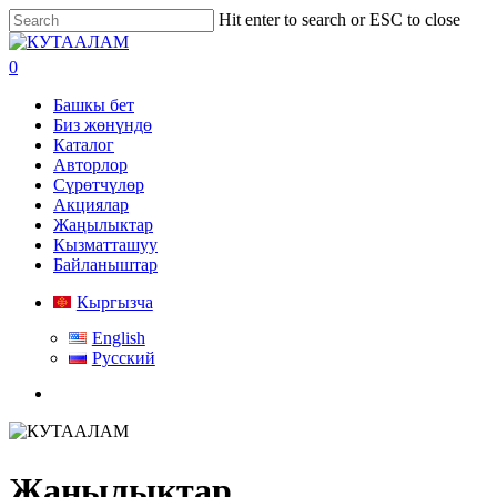
Skip
Hit enter to search or ESC to close
to
Close
main
Search
search
0
content
Menu
Башкы бет
Биз жөнүндө
Каталог
Авторлор
Сүрөтчүлөр
Акциялар
Жаңылыктар
Кызматташуу
Байланыштар
Кыргызча
English
Русский
search
Жанылыктар