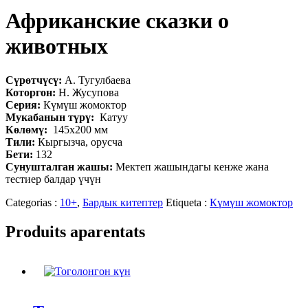
Африканские сказки о
животных
Сүрөтчүсү:
А. Тугулбаева
Которгон:
Н. Жусупова
Серия:
Күмүш жомоктор
Мукабанын түрү:
Катуу
Көлөмү:
145х200 мм
Тили:
Кыргызча, орусча
Бети:
132
Сунушталган жашы:
Мектеп жашындагы кенже жана
тестиер балдар үчүн
Categorias :
10+
,
Бардык китептер
Etiqueta :
Күмүш жомоктор
Produits aparentats