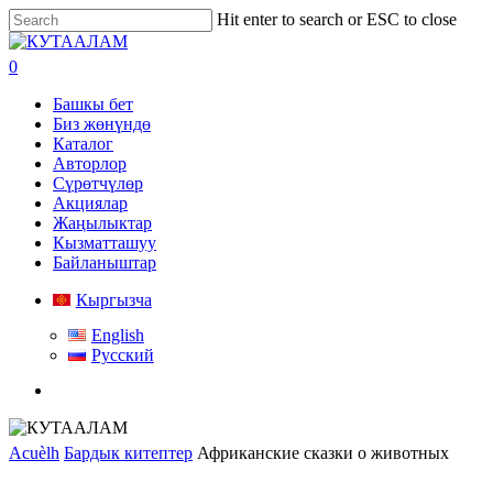
Skip
Hit enter to search or ESC to close
to
Close
main
Search
search
0
content
Menu
Башкы бет
Биз жөнүндө
Каталог
Авторлор
Сүрөтчүлөр
Акциялар
Жаңылыктар
Кызматташуу
Байланыштар
Кыргызча
English
Русский
search
Acuèlh
Бардык китептер
Африканские сказки о животных