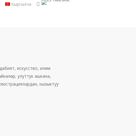
search
Кыргызча
адабият, искусство, илим
йкөлөр, улуттук ашкана,
ллюстрациялардан, кызыктуу