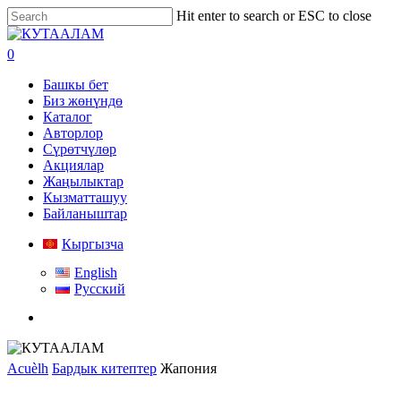
Skip
Hit enter to search or ESC to close
to
Close
main
Search
search
0
content
Menu
Башкы бет
Биз жөнүндө
Каталог
Авторлор
Сүрөтчүлөр
Акциялар
Жаңылыктар
Кызматташуу
Байланыштар
Кыргызча
English
Русский
search
Acuèlh
Бардык китептер
Жапония