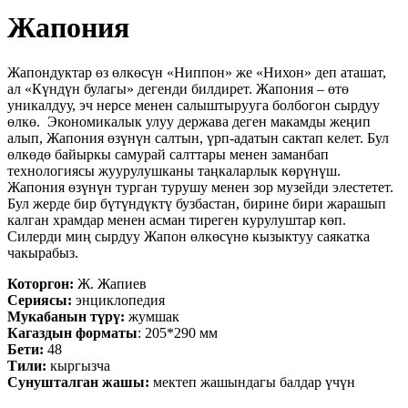
Жапония
Жапондуктар өз өлкөсүн «Ниппон» же «Нихон» деп аташат,
ал «Күндүн булагы» дегенди билдирет. Жапония – өтө
уникалдуу, эч нерсе менен салыштырууга болбогон сырдуу
өлкө. Экономикалык улуу держава деген макамды жеңип
алып, Жапония өзүнүн салтын, үрп-адатын сактап келет. Бул
өлкөдө байыркы самурай салттары менен заманбап
технологиясы жуурулушканы таңкаларлык көрүнүш.
Жапония өзүнүн турган турушу менен зор музейди элестетет.
Бул жерде бир бүтүндүктү бузбастан, бирине бири жарашып
калган храмдар менен асман тиреген курулуштар көп.
Силерди миң сырдуу Жапон өлкөсүнө кызыктуу саякатка
чакырабыз.
Которгон:
Ж. Жапиев
Сериясы:
энциклопедия
Мукабанын түрү:
жумшак
Кагаздын форматы
: 205*290 мм
Бети:
48
Тили:
кыргызча
Сунушталган жашы:
мектеп жашындагы балдар үчүн