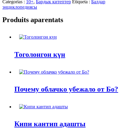
Categorias :
10+
,
Бардык китептер
Etiqueta :
Балдар
энциклопедиясы
Produits aparentats
Тоголонгон күн
Почему облачко убежало от Бо?
Кипи кантип адашты