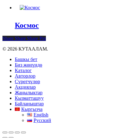
Космос
Share
Share
Share
Pin
© 2026 КУТААЛАМ.
Close
Башкы бет
Menu
Биз жөнүндө
Каталог
Авторлор
Сүрөтчүлөр
Акциялар
Жаңылыктар
Кызматташуу
Байланыштар
Кыргызча
English
Русский