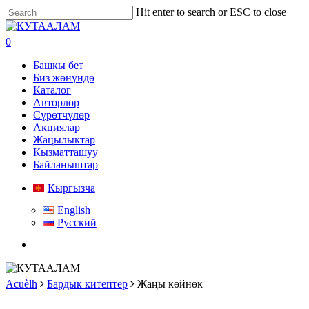
Skip
Hit enter to search or ESC to close
to
Close
main
Search
search
0
content
Menu
Башкы бет
Биз жөнүндө
Каталог
Авторлор
Сүрөтчүлөр
Акциялар
Жаңылыктар
Кызматташуу
Байланыштар
Кыргызча
English
Русский
search
Acuèlh
Бардык китептер
Жаңы көйнөк