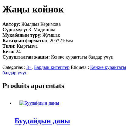
Жаңы көйнөк
Автору:
Жылдыз Керимова
Сүрөтчүсү:
З. Мидинова
Мукабанын түрү
: Жумшак
Кагаздын форматы:
205*210мм
Тили:
Кыргызча
Бети:
24
Сунушталган жашы:
Кенже курактагы балдар үчүн
Categorias :
3+
,
Бардык китептер
Etiqueta :
Кенже курактагы
балдар үчүн
Produits aparentats
Буудайдын даны