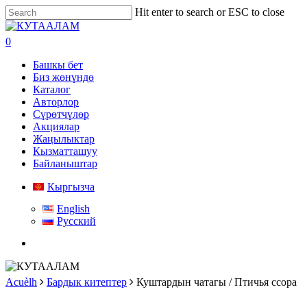
Skip
Hit enter to search or ESC to close
to
Close
main
Search
search
0
content
Menu
Башкы бет
Биз жөнүндө
Каталог
Авторлор
Сүрөтчүлөр
Акциялар
Жаңылыктар
Кызматташуу
Байланыштар
Кыргызча
English
Русский
search
Acuèlh
Бардык китептер
Куштардын чатагы / Птичья ссора