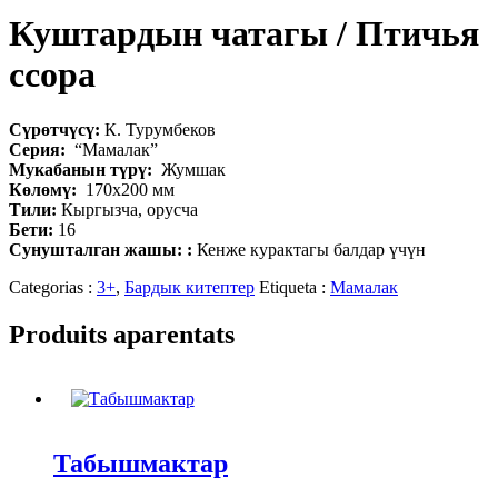
Куштардын чатагы / Птичья
ссора
Сүрөтчүсү:
К. Турумбеков
Серия:
“Мамалак”
Мукабанын түрү:
Жумшак
Көлөмү:
170х200 мм
Тили:
Кыргызча, орусча
Бети:
16
Сунушталган жашы:
:
Кенже курактагы балдар үчүн
Categorias :
3+
,
Бардык китептер
Etiqueta :
Мамалак
Produits aparentats
Табышмактар