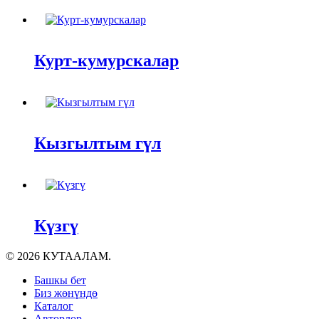
Курт-кумурскалар
Кызгылтым гүл
Күзгү
© 2026 КУТААЛАМ.
Close
Башкы бет
Menu
Биз жөнүндө
Каталог
Авторлор