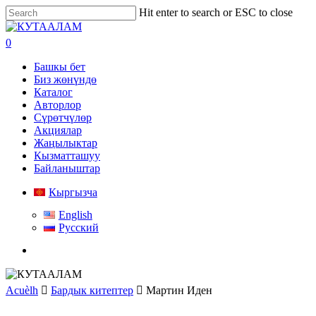
Skip
Hit enter to search or ESC to close
to
Close
main
Search
search
0
content
Menu
Башкы бет
Биз жөнүндө
Каталог
Авторлор
Сүрөтчүлөр
Акциялар
Жаңылыктар
Кызматташуу
Байланыштар
Кыргызча
English
Русский
search
Acuèlh
Бардык китептер
Мартин Иден