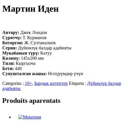
Мартин Иден
Автору:
Джек Лондон
Сүрөтчү:
Т. Курманов
Которгон:
Ж. Султаналиев
Серия:
Дүйнөлүк балдар адабияты
Мукабанын түрү:
Катуу
Көлөмү:
145х200 мм
Тили:
Кыргызча
Бети:
440
Сунушталган жашы:
Өспүрүмдөр үчүн
Categorias :
10+
,
Бардык китептер
Etiqueta :
Дүйнөлүк балдар
адабияты
Produits aparentats