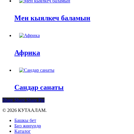
Мен кыялкеч баламын
Африка
Сандар санаты
Share
Share
Share
Pin
© 2026 КУТААЛАМ.
Close
Башкы бет
Menu
Биз жөнүндө
Каталог