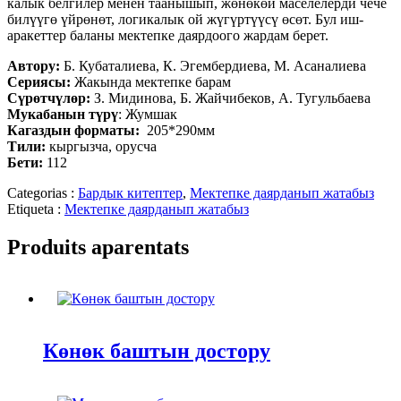
калык белгилер менен таанышып, жөнөкөй маселелерди чече
билүүгө үйрөнөт, логикалык ой жүгүртүүсү өсөт. Бул иш-
аракеттер баланы мектепке даярдоого жардам берет.
Автору:
Б. Кубаталиева, К. Эгембердиева, М. Асаналиева
Сериясы:
Жакында мектепке барам
Сүрөтчүлөр:
З. Мидинова, Б. Жайчибеков, А. Тугульбаева
Мукабанын түрү
: Жумшак
Кагаздын форматы:
205*290мм
Тили:
кыргызча, орусча
Бети:
112
Categorias :
Бардык китептер
,
Мектепке даярданып жатабыз
Etiqueta :
Мектепке даярданып жатабыз
Produits aparentats
Көнөк баштын достору