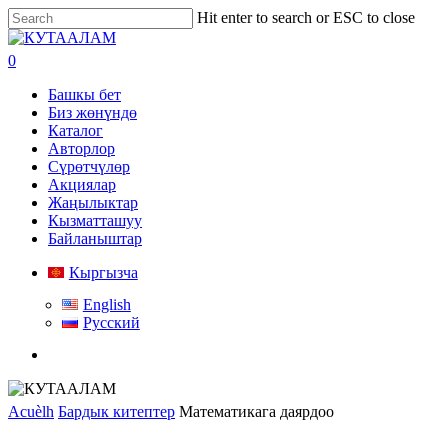
Skip
Hit enter to search or ESC to close
to
Close
main
Search
search
0
content
Menu
Башкы бет
Биз жөнүндө
Каталог
Авторлор
Сүрөтчүлөр
Акциялар
Жаңылыктар
Кызматташуу
Байланыштар
Кыргызча
English
Русский
search
Acuèlh
Бардык китептер
Математикага даярдоо