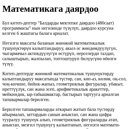
Математикага даярдоо
Бул китеп-дептер “Балдарды мектепке даярдоо (480саат)
программасы” нын негизинде түзүлүп, даярдоо курсуна
келген 6 жаштагы балага арналат.
Негизги максаты баланын жөнөкөй математикалык
түшүнүктөрүн калып­тандыруу, акыл-эс жөндөмдүүлүгүн,
чыгармачыл активдүүлүгүн өстүрүп, нерсе­лерди талдап,
салыштырып, жалпылап, топтоштуруп билүүсүнө өбөлгө
түзүү.
Китеп-дептерде жөнөкөй математикалык түшүнүктөрдү
калыптандыруу максатында түстөр, сан, көп-аз, көлөм, оң-сол,
чоң-кичине, бийик-жапыз, гео­метриялык фигуралар, убакыт,
иреттүүлүк, сан жана эсеп, арифметикалык ара­кеттер,
мейкиндик, ыр-табышмактар, бастырып тартууга арналган
тапшырма­лар берилген.
Берилген тапшырмаларды аткарып жатып бала түстөрдү
айырмалап, зат­тардын санын аныктап, сан жана цифра
тууралуу түшүнүк алып, геометриялык фигураларды атап,
аныктап, мезгил түшүнүгү калыптанып, негизги математи­