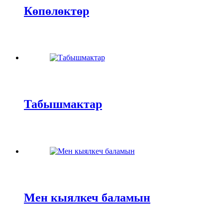
Көпөлөктөр
Табышмактар
Мен кыялкеч баламын