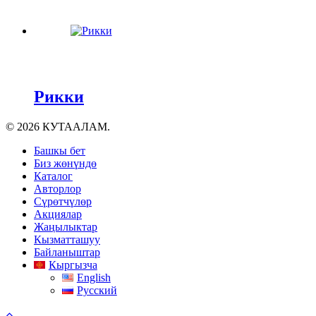
Рикки
© 2026 КУТААЛАМ.
Close
Башкы бет
Menu
Биз жөнүндө
Каталог
Авторлор
Сүрөтчүлөр
Акциялар
Жаңылыктар
Кызматташуу
Байланыштар
Кыргызча
English
Русский