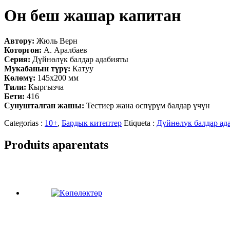
Он беш жашар капитан
Автору:
Жюль Верн
Которгон:
А. Аралбаев
Серия:
Дүйнөлүк балдар адабияты
Мукабанын түрү:
Катуу
Көлөмү:
145х200 мм
Тили:
Кыргызча
Бети:
416
Сунушталган жашы:
Тестиер жана өспүрүм балдар үчүн
Categorias :
10+
,
Бардык китептер
Etiqueta :
Дүйнөлүк балдар ад
Produits aparentats