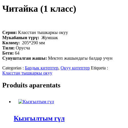
Читайка (1 класс)
Серия:
Класстан тышкаркы окуу
Мукабанын т
ү
р
ү
:
Жумшак
К
ө
л
ө
м
ү
:
205*290 мм
Тили:
Орусча
Бети:
64
Сунушталган жашы:
Мектеп жашындагы балдар учун
Categorias :
Бардык китептер
,
Окуу китептер
Etiqueta :
Класстан тышкаркы окуу
Produits aparentats
Кызгылтым гүл