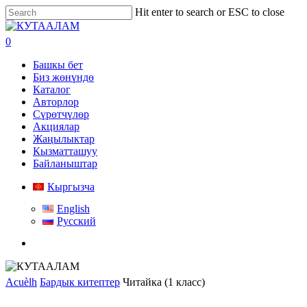
Skip
Hit enter to search or ESC to close
to
Close
main
Search
search
0
content
Menu
Башкы бет
Биз жөнүндө
Каталог
Авторлор
Сүрөтчүлөр
Акциялар
Жаңылыктар
Кызматташуу
Байланыштар
Кыргызча
English
Русский
search
Acuèlh
Бардык китептер
Читайка (1 класс)