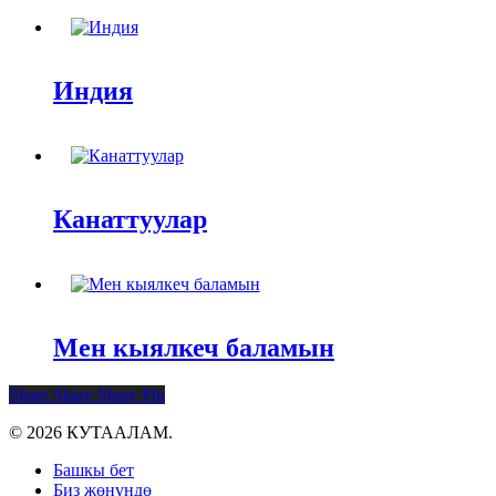
Индия
Канаттуулар
Мен кыялкеч баламын
Share
Share
Share
Pin
© 2026 КУТААЛАМ.
Close
Башкы бет
Menu
Биз жөнүндө