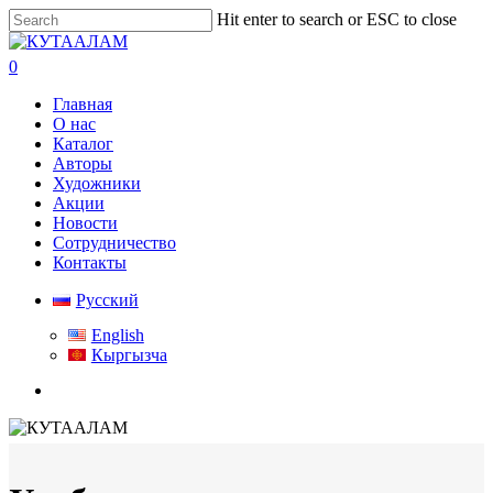
Skip
Hit enter to search or ESC to close
to
Close
main
Search
search
0
content
Menu
Главная
О нас
Каталог
Авторы
Художники
Акции
Новости
Сотрудничество
Контакты
Русский
English
Кыргызча
search