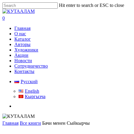
Skip
Hit enter to search or ESC to close
to
Close
main
Search
search
0
content
Menu
Главная
О нас
Каталог
Авторы
Художники
Акции
Новости
Сотрудничество
Контакты
Русский
English
Кыргызча
search
Главная
Все книги
Бачи менен Сыйкырчы