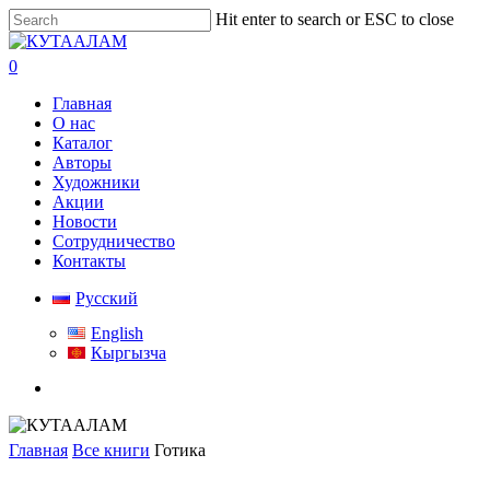
Skip
Hit enter to search or ESC to close
to
Close
main
Search
search
0
content
Menu
Главная
О нас
Каталог
Авторы
Художники
Акции
Новости
Сотрудничество
Контакты
Русский
English
Кыргызча
search
Главная
Все книги
Готика