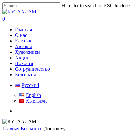
Skip
Hit enter to search or ESC to close
to
Close
main
Search
search
0
content
Menu
Главная
О нас
Каталог
Авторы
Художники
Акции
Новости
Сотрудничество
Контакты
Русский
English
Кыргызча
search
Главная
Все книги
Достошуу