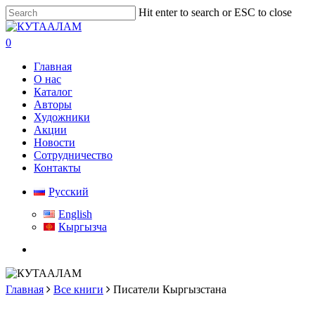
Skip
Hit enter to search or ESC to close
to
Close
main
Search
search
0
content
Menu
Главная
О нас
Каталог
Авторы
Художники
Акции
Новости
Сотрудничество
Контакты
Русский
English
Кыргызча
search
Главная
Все книги
Писатели Кыргызстана