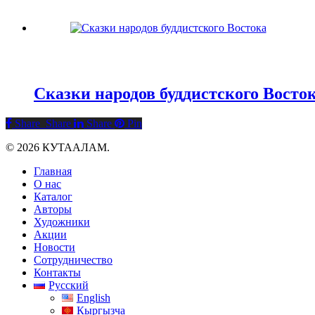
Сказки народов буддистского Восто
Share
Share
Share
Pin
© 2026 КУТААЛАМ.
Close
Главная
Menu
О нас
Каталог
Авторы
Художники
Акции
Новости
Сотрудничество
Контакты
Русский
English
Кыргызча