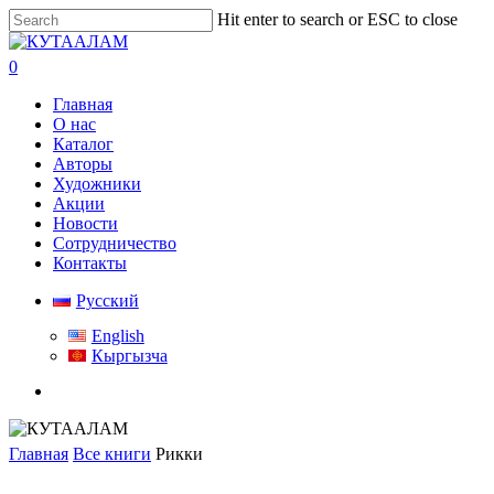
Skip
Hit enter to search or ESC to close
to
Close
main
Search
search
0
content
Menu
Главная
О нас
Каталог
Авторы
Художники
Акции
Новости
Сотрудничество
Контакты
Русский
English
Кыргызча
search
Главная
Все книги
Рикки