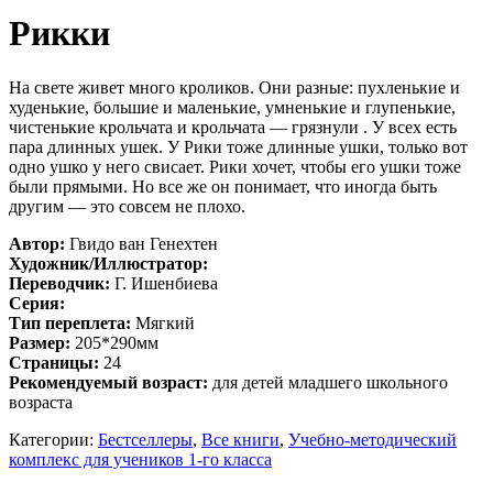
Рикки
На свете живет много кроликов. Они разные: пухленькие и
худенькие, большие и маленькие, умненькие и глупенькие,
чистенькие крольчата и крольчата — грязнули . У всех есть
пара длинных ушек. У Рики тоже длинные ушки, только вот
одно ушко у него свисает. Рики хочет, чтобы его ушки тоже
были прямыми. Но все же он понимает, что иногда быть
другим — это совсем не плохо.
Автор:
Гвидо ван Генехтен
Художник/Иллюстратор:
Переводчик:
Г. Ишенбиева
Серия:
Тип переплета:
Мягкий
Размер:
205*290мм
Страницы:
24
Рекомендуемый возраст:
для детей младшего школьного
возраста
Категории:
Бестселлеры
,
Все книги
,
Учебно-методический
комплекс для учеников 1-го класса