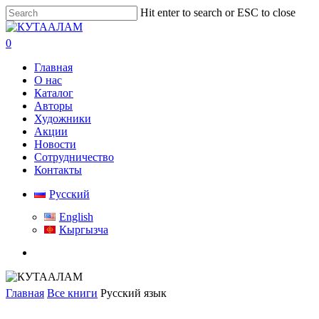
Skip
Hit enter to search or ESC to close
to
Close
main
Search
search
0
content
Menu
Главная
О нас
Каталог
Авторы
Художники
Акции
Новости
Сотрудничество
Контакты
Русский
English
Кыргызча
search
Главная
Все книги
Русский язык