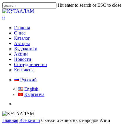
Skip
Hit enter to search or ESC to close
to
Close
main
Search
search
0
content
Menu
Главная
О нас
Каталог
Авторы
Художники
Акции
Новости
Сотрудничество
Контакты
Русский
English
Кыргызча
search
Главная
Все книги
Сказки о животных народов Азии