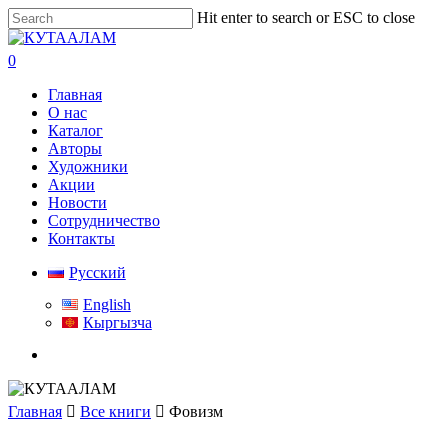
Skip
Hit enter to search or ESC to close
to
Close
main
Search
search
0
content
Menu
Главная
О нас
Каталог
Авторы
Художники
Акции
Новости
Сотрудничество
Контакты
Русский
English
Кыргызча
search
Главная
Все книги
Фовизм