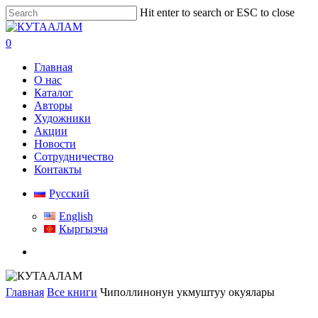
Skip
Hit enter to search or ESC to close
to
Close
main
Search
search
0
content
Menu
Главная
О нас
Каталог
Авторы
Художники
Акции
Новости
Сотрудничество
Контакты
Русский
English
Кыргызча
search
Главная
Все книги
Чиполлинонун укмуштуу окуялары