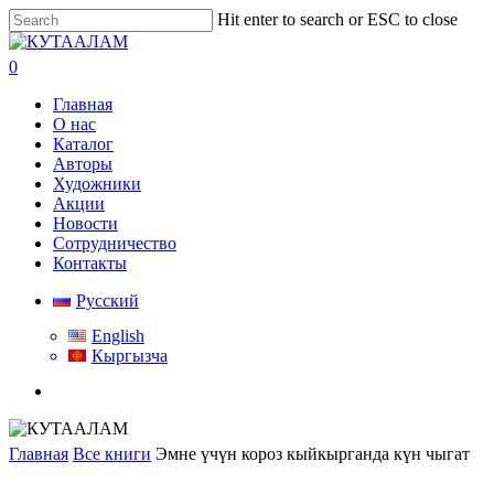
Skip
Hit enter to search or ESC to close
to
Close
main
Search
search
0
content
Menu
Главная
О нас
Каталог
Авторы
Художники
Акции
Новости
Сотрудничество
Контакты
Русский
English
Кыргызча
search
Главная
Все книги
Эмне үчүн короз кыйкырганда күн чыгат