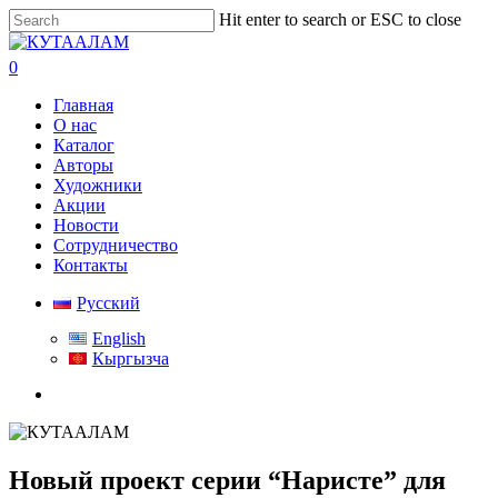
Skip
Hit enter to search or ESC to close
to
Close
main
Search
search
0
content
Menu
Главная
О нас
Каталог
Авторы
Художники
Акции
Новости
Сотрудничество
Контакты
Русский
English
Кыргызча
search
Новый проект серии “Наристе” для