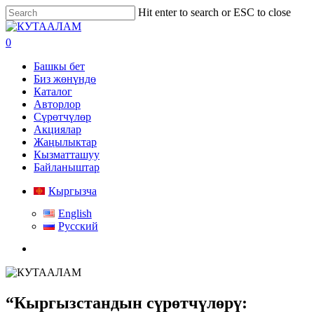
Skip
Hit enter to search or ESC to close
to
Close
main
Search
search
0
content
Menu
Башкы бет
Биз жөнүндө
Каталог
Авторлор
Сүрөтчүлөр
Акциялар
Жаңылыктар
Кызматташуу
Байланыштар
Кыргызча
English
Русский
search
“Кыргызстандын сүрөтчүлөрү: