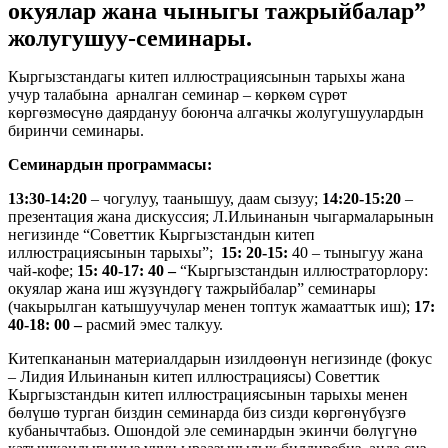
окуялар жана чыныгы тажрыйбалар”
жолугушуу-семинары.
Кыргызстандагы китеп иллюстрациясынын тарыхы жана
учур талабына арналган семинар – көркөм сүрөт
көргөзмөсүнө даярдануу боюнча алгачкы жолугушуулардын
биринчи семинары.
Семинардын п
рограмма
сы
:
13:30-14:20
– чогулуу, таанышуу, даам сызуу;
14:20-15:20
–
презентация жана дискуссия; Л.Ильинанын чыгармаларынын
негизинде “Советтик Кыргызстандын китеп
иллюстрациясынын тарыхы”;
15: 20-15:
40 – тыныгуу жана
чай-кофе;
15: 40-17: 40 –
“Кыргызстандын иллюстраторлору:
окуялар жана иш жүзүндөгү тажрыйбалар” семинары
(чакырылган катышуучулар менен топтук жамааттык иш);
17:
40-18: 00 –
расмий эмес талкуу.
Китепкананын материалдарын изилдөөнүн негизинде (фокус
– Лидия Ильинанын китеп иллюстрациясы) Советтик
Кыргызстандын китеп иллюстрациясынын тарыхы менен
бөлүшө турган биздин семинарда биз сизди көргөнүбүзгө
кубанычтабыз. Ошондой эле семинардын экинчи бөлүгүнө