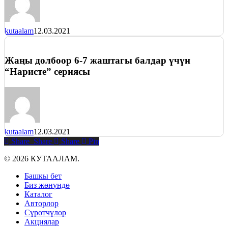
kutaalam
12.03.2021
Жаңы долбоор 6-7 жаштагы балдар үчүн
“Наристе” сериясы
kutaalam
12.03.2021
Share
Share
Share
Pin
© 2026 КУТААЛАМ.
Close
Башкы бет
Menu
Биз жөнүндө
Каталог
Авторлор
Сүрөтчүлөр
Акциялар