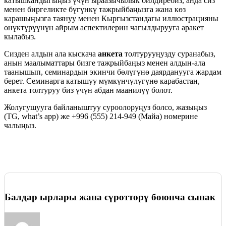
катышкандыгыңыз үчүн ыраазычылык билдиребиз, анда сиз
менен биргеликте бүгүнкү тажрыйбаңызга жана көз
карашыңызга таянуу менен Кыргызстандагы иллюстрацияны
өнүктүрүүнүн айрым аспектилерин чагылдырууга аракет
кылабыз.
Сизден алдын ала кыскача
анкета
толтурууңузду суранабыз,
анын маалыматтары бизге тажрыйбаңыз менен алдын-ала
таанышып, семинардын экинчи бөлүгүнө даярданууга жардам
берет. Семинарга катышуу мүмкүнчүлүгүнө карабастан,
анкета толтуруу биз үчүн абдан маанилүү болот.
Жолугушууга байланыштуу суроолоруңуз болсо, жазыңыз
(TG, what’s app) же +996 (555) 214-949 (Maйа) номерине
чалыңыз.
Балдар ырлары жана сүрөттөрү боюнча сынак