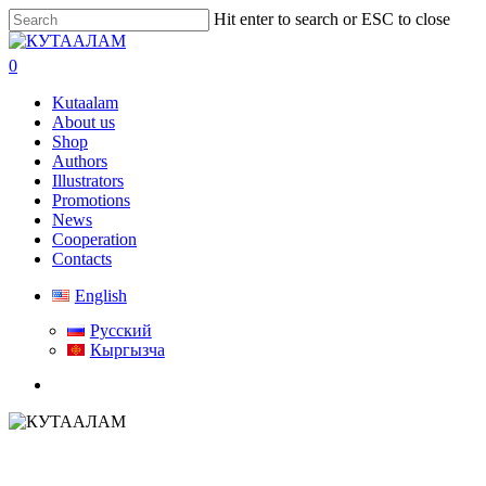
Skip
Hit enter to search or ESC to close
to
Close
main
Search
search
0
content
Menu
Kutaalam
About us
Shop
Authors
Illustrators
Promotions
News
Cooperation
Contacts
English
Русский
Кыргызча
search